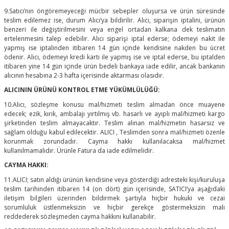
9.Satıcı’nın öngöremeyeceği mücbir sebepler oluşursa ve ürün süresinde
teslim edilemez ise, durum Alıcı’ya bildirilir. Alıcı, siparişin iptalini, ürünün
benzeri ile değiştirilmesini veya engel ortadan kalkana dek teslimatın
ertelenmesini talep edebilir. Alıcı siparişi iptal ederse; ödemeyi nakit ile
yapmış ise iptalinden itibaren 14 gün içinde kendisine nakden bu ücret
ödenir. Alıcı, ödemeyi kredi kartı ile yapmış ise ve iptal ederse, bu iptalden
itibaren yine 14 gün içinde ürün bedeli bankaya iade edilir, ancak bankanın
alıcının hesabına 2-3 hafta içerisinde aktarması olasıdır.
ALICININ ÜRÜNÜ KONTROL ETME YÜKÜMLÜLÜĞÜ:
10.Alıcı, sözleşme konusu mal/hizmeti teslim almadan önce muayene
edecek; ezik, kırık, ambalajı yırtılmış vb. hasarlı ve ayıplı mal/hizmeti kargo
şirketinden teslim almayacaktır. Teslim alınan mal/hizmetin hasarsız ve
sağlam olduğu kabul edilecektir. ALICI , Teslimden sonra mal/hizmeti özenle
korunmak zorundadır. Cayma hakkı kullanılacaksa mal/hizmet
kullanılmamalıdır. Ürünle Fatura da iade edilmelidir.
CAYMA HAKKI:
11.ALICI; satın aldığı ürünün kendisine veya gösterdiği adresteki kişi/kuruluşa
teslim tarihinden itibaren 14 (on dört) gün içerisinde, SATICI’ya aşağıdaki
iletişim bilgileri üzerinden bildirmek şartıyla hiçbir hukuki ve cezai
sorumluluk üstlenmeksizin ve hiçbir gerekçe göstermeksizin malı
reddederek sözleşmeden cayma hakkını kullanabilir.