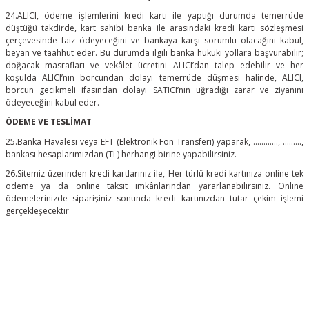
24.ALICI, ödeme işlemlerini kredi kartı ile yaptığı durumda temerrüde
düştüğü takdirde, kart sahibi banka ile arasındaki kredi kartı sözleşmesi
çerçevesinde faiz ödeyeceğini ve bankaya karşı sorumlu olacağını kabul,
beyan ve taahhüt eder. Bu durumda ilgili banka hukuki yollara başvurabilir;
doğacak masrafları ve vekâlet ücretini ALICI’dan talep edebilir ve her
koşulda ALICI’nın borcundan dolayı temerrüde düşmesi halinde, ALICI,
borcun gecikmeli ifasından dolayı SATICI’nın uğradığı zarar ve ziyanını
ödeyeceğini kabul eder.
ÖDEME VE TESLİMAT
25.Banka Havalesi veya EFT (Elektronik Fon Transferi) yaparak, ............, .........,
bankası hesaplarımızdan (TL) herhangi birine yapabilirsiniz.
26.Sitemiz üzerinden kredi kartlarınız ile, Her türlü kredi kartınıza online tek
ödeme ya da online taksit imkânlarından yararlanabilirsiniz. Online
ödemelerinizde siparişiniz sonunda kredi kartınızdan tutar çekim işlemi
gerçekleşecektir