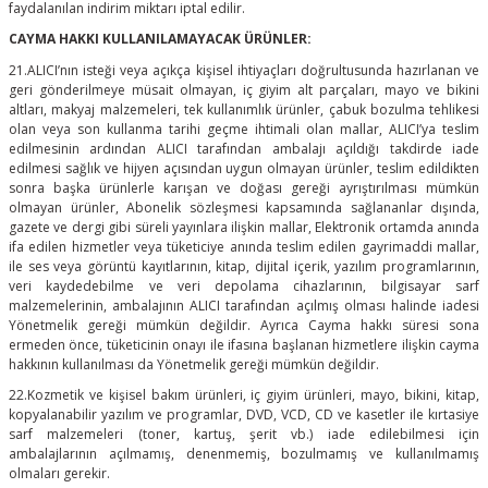
faydalanılan indirim miktarı iptal edilir.
CAYMA HAKKI KULLANILAMAYACAK ÜRÜNLER:
21.ALICI’nın isteği veya açıkça kişisel ihtiyaçları doğrultusunda hazırlanan ve
geri gönderilmeye müsait olmayan, iç giyim alt parçaları, mayo ve bikini
altları, makyaj malzemeleri, tek kullanımlık ürünler, çabuk bozulma tehlikesi
olan veya son kullanma tarihi geçme ihtimali olan mallar, ALICI’ya teslim
edilmesinin ardından ALICI tarafından ambalajı açıldığı takdirde iade
edilmesi sağlık ve hijyen açısından uygun olmayan ürünler, teslim edildikten
sonra başka ürünlerle karışan ve doğası gereği ayrıştırılması mümkün
olmayan ürünler, Abonelik sözleşmesi kapsamında sağlananlar dışında,
gazete ve dergi gibi süreli yayınlara ilişkin mallar, Elektronik ortamda anında
ifa edilen hizmetler veya tüketiciye anında teslim edilen gayrimaddi mallar,
ile ses veya görüntü kayıtlarının, kitap, dijital içerik, yazılım programlarının,
veri kaydedebilme ve veri depolama cihazlarının, bilgisayar sarf
malzemelerinin, ambalajının ALICI tarafından açılmış olması halinde iadesi
Yönetmelik gereği mümkün değildir. Ayrıca Cayma hakkı süresi sona
ermeden önce, tüketicinin onayı ile ifasına başlanan hizmetlere ilişkin cayma
hakkının kullanılması da Yönetmelik gereği mümkün değildir.
22.Kozmetik ve kişisel bakım ürünleri, iç giyim ürünleri, mayo, bikini, kitap,
kopyalanabilir yazılım ve programlar, DVD, VCD, CD ve kasetler ile kırtasiye
sarf malzemeleri (toner, kartuş, şerit vb.) iade edilebilmesi için
ambalajlarının açılmamış, denenmemiş, bozulmamış ve kullanılmamış
olmaları gerekir.