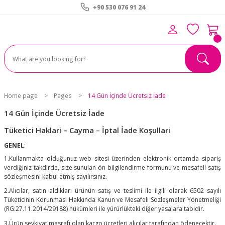
+90 530 076 91 24
Home page
Pages
14 Gün İçinde Ücretsiz İade
14 Gün İçinde Ücretsiz İade
Tüketici Haklari – Cayma – İptal İade Koşullari
GENEL
:
1.Kullanmakta olduğunuz web sitesi üzerinden elektronik ortamda sipariş
verdiğiniz takdirde, size sunulan ön bilgilendirme formunu ve mesafeli satış
sözleşmesini kabul etmiş sayılırsınız.
2.Alıcılar, satın aldıkları ürünün satış ve teslimi ile ilgili olarak 6502 sayılı
Tüketicinin Korunması Hakkında Kanun ve Mesafeli Sözleşmeler Yönetmeliği
(RG:27.11.2014/29188) hükümleri ile yürürlükteki diğer yasalara tabidir.
3.Ürün sevkiyat masrafı olan kargo ücretleri alıcılar tarafından ödenecektir.