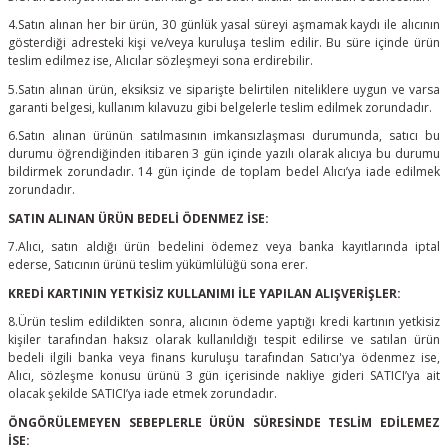
4.Satın alınan her bir ürün, 30 günlük yasal süreyi aşmamak kaydı ile alıcının
gösterdiği adresteki kişi ve/veya kuruluşa teslim edilir. Bu süre içinde ürün
teslim edilmez ise, Alıcılar sözleşmeyi sona erdirebilir.
5.Satın alınan ürün, eksiksiz ve siparişte belirtilen niteliklere uygun ve varsa
garanti belgesi, kullanım kılavuzu gibi belgelerle teslim edilmek zorundadır.
6.Satın alınan ürünün satılmasının imkansızlaşması durumunda, satıcı bu
durumu öğrendiğinden itibaren 3 gün içinde yazılı olarak alıcıya bu durumu
bildirmek zorundadır. 14 gün içinde de toplam bedel Alıcı’ya iade edilmek
zorundadır.
SATIN ALINAN ÜRÜN BEDELİ ÖDENMEZ İSE:
7.Alıcı, satın aldığı ürün bedelini ödemez veya banka kayıtlarında iptal
ederse, Satıcının ürünü teslim yükümlülüğü sona erer.
KREDİ KARTININ YETKİSİZ KULLANIMI İLE YAPILAN ALIŞVERİŞLER:
8.Ürün teslim edildikten sonra, alıcının ödeme yaptığı kredi kartının yetkisiz
kişiler tarafından haksız olarak kullanıldığı tespit edilirse ve satılan ürün
bedeli ilgili banka veya finans kuruluşu tarafından Satıcı'ya ödenmez ise,
Alıcı, sözleşme konusu ürünü 3 gün içerisinde nakliye gideri SATICI’ya ait
olacak şekilde SATICI’ya iade etmek zorundadır.
ÖNGÖRÜLEMEYEN SEBEPLERLE ÜRÜN SÜRESİNDE TESLİM EDİLEMEZ
İSE: