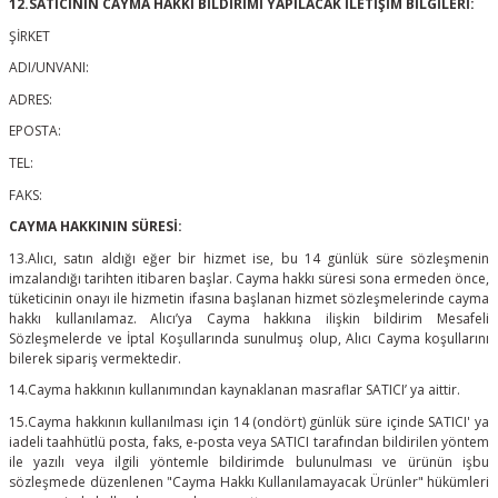
12.SATICININ CAYMA HAKKI BİLDİRİMİ YAPILACAK İLETİŞİM BİLGİLERİ:
ŞİRKET
ADI/UNVANI:
ADRES:
EPOSTA:
TEL:
FAKS:
CAYMA HAKKININ SÜRESİ:
13.Alıcı, satın aldığı eğer bir hizmet ise, bu 14 günlük süre sözleşmenin
imzalandığı tarihten itibaren başlar. Cayma hakkı süresi sona ermeden önce,
tüketicinin onayı ile hizmetin ifasına başlanan hizmet sözleşmelerinde cayma
hakkı kullanılamaz. Alıcı’ya Cayma hakkına ilişkin bildirim Mesafeli
Sözleşmelerde ve İptal Koşullarında sunulmuş olup, Alıcı Cayma koşullarını
bilerek sipariş vermektedir.
14.Cayma hakkının kullanımından kaynaklanan masraflar SATICI’ ya aittir.
15.Cayma hakkının kullanılması için 14 (ondört) günlük süre içinde SATICI' ya
iadeli taahhütlü posta, faks, e-posta veya SATICI tarafından bildirilen yöntem
ile yazılı veya ilgili yöntemle bildirimde bulunulması ve ürünün işbu
sözleşmede düzenlenen "Cayma Hakkı Kullanılamayacak Ürünler" hükümleri