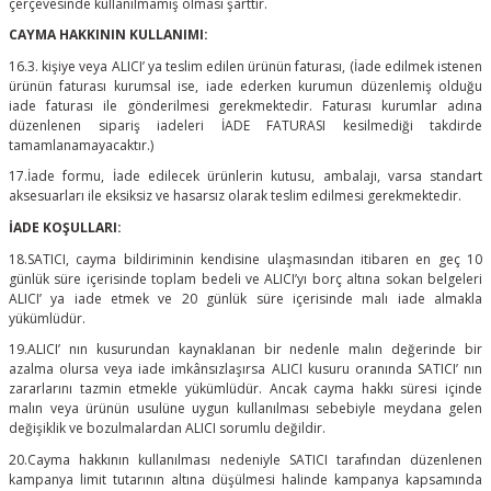
çerçevesinde kullanılmamış olması şarttır.
CAYMA HAKKININ KULLANIMI:
16.3. kişiye veya ALICI’ ya teslim edilen ürünün faturası, (İade edilmek istenen
ürünün faturası kurumsal ise, iade ederken kurumun düzenlemiş olduğu
iade faturası ile gönderilmesi gerekmektedir. Faturası kurumlar adına
düzenlenen sipariş iadeleri İADE FATURASI kesilmediği takdirde
tamamlanamayacaktır.)
17.İade formu, İade edilecek ürünlerin kutusu, ambalajı, varsa standart
aksesuarları ile eksiksiz ve hasarsız olarak teslim edilmesi gerekmektedir.
İADE KOŞULLARI:
18.SATICI, cayma bildiriminin kendisine ulaşmasından itibaren en geç 10
günlük süre içerisinde toplam bedeli ve ALICI’yı borç altına sokan belgeleri
ALICI’ ya iade etmek ve 20 günlük süre içerisinde malı iade almakla
yükümlüdür.
19.ALICI’ nın kusurundan kaynaklanan bir nedenle malın değerinde bir
azalma olursa veya iade imkânsızlaşırsa ALICI kusuru oranında SATICI’ nın
zararlarını tazmin etmekle yükümlüdür. Ancak cayma hakkı süresi içinde
malın veya ürünün usulüne uygun kullanılması sebebiyle meydana gelen
değişiklik ve bozulmalardan ALICI sorumlu değildir.
20.Cayma hakkının kullanılması nedeniyle SATICI tarafından düzenlenen
kampanya limit tutarının altına düşülmesi halinde kampanya kapsamında