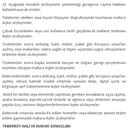
23. Aşağıdaki mesafeli sözleşmeler yönetmeliği gereğince; cayma hakkının
kullanılmayacak ürünler,
Tüketicinin istekleri veya kişisel ihtiyaçları doğrultusunda hazırlanan mallara
ilişkin sözleşmeler.
Çabuk bozulabilen veya son kullanma tarihi geçebilecek malların teslimine
ilişkin sözleşmeler.
Tesliminden sonra ambalaj, bant, mühür, paket gibi koruyucu unsurları
açılmış olan mallardan; iadesi sağlık ve hijyen açısından uygun olmayanların
teslimine ilişkin sözleşmeler.
Tesliminden sonra başka ürünlerle karışan ve doğası gereği ayrıştırılması
mümkün olmayan mallara ilişkin sözleşmeler.
Malın tesliminden sonra ambalaj, bant, mühür, paket gibi koruyucu unsurları
açılmış olması halinde maddi ortamda sunulan kitap, dijital içerik ve
bilgisayar sarf malzemelerine ilişkin sözleşmeler.
.Belirli bir tarihte veya dönemde yapılması gereken, konaklama, eşya taşıma,
araba kiralama, yiyecek-içecek tedariki ve eğlence veya dinlenme amacıyla
yapılan boş zamanın değerlendirilmesine ilişkin sözleşmeler.
Elektronik ortamda anında ifa edilen hizmetler veya tüketiciye anında teslim
edilen gayrimaddi mallara ilişkin sözleşmeler.
TEMERRÜT HALİ VE HUKUKİ SONUÇLARI