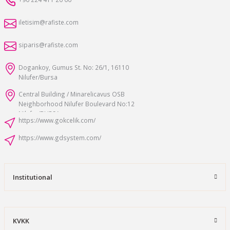
iletisim@rafiste.com
siparis@rafiste.com
Dogankoy, Gumus St. No: 26/1, 16110
Nilufer/Bursa
Central Building / Minarelicavus OSB
Neighborhood Nilufer Boulevard No:12
Nilufer/BURSA
https://www.gokcelik.com/
https://www.gdsystem.com/
Institutional
KVKK