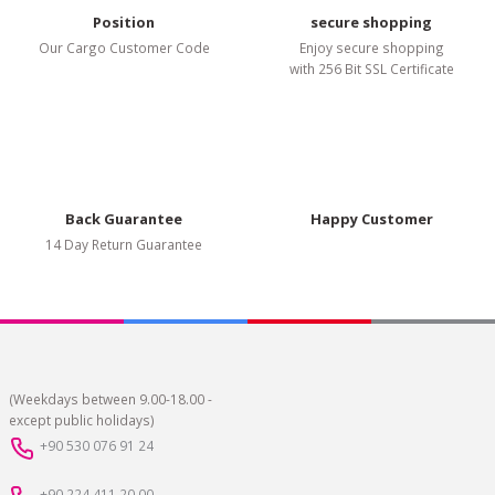
Position
secure shopping
Our Cargo Customer Code
Enjoy secure shopping
with 256 Bit SSL Certificate
Back Guarantee
Happy Customer
14 Day Return Guarantee
(Weekdays between 9.00-18.00 -
except public holidays)
+90 530 076 91 24
+90 224 411 20 00