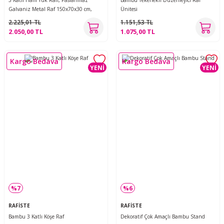
5 Katlı Hafif Yük Rafı, Paslanmaz
Bambu Tekerlekli Düzenleyici Raf
Galvaniz Metal Raf 150x70x30 cm,
Ünitesi
Geçmeli Kolay Kurulum Depo, Arşiv,
2.225,01 TL
1.151,53 TL
Kiler, Garaj, Ofis Rafı
2.050,00 TL
1.075,00 TL
Kargo Bedava
Kargo Bedava
YENİ
YENİ
%7
%6
RAFİSTE
RAFİSTE
Bambu 3 Katlı Köşe Raf
Dekoratif Çok Amaçlı Bambu Stand