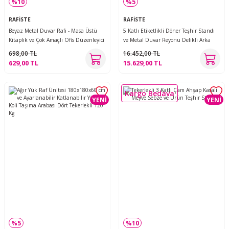
%10
%5
RAFİSTE
RAFİSTE
Beyaz Metal Duvar Rafı - Masa Üstü
5 Katlı Etiketlikli Döner Teşhir Standı
Kitaplık ve Çok Amaçlı Ofis Düzenleyici
ve Metal Duvar Reyonu Delikli Arka
21x30 cm
Panel H:206 L:90 Delikli Saca Geçme
698,00 TL
16.452,00 TL
Etiketli Spot Tel 20 cm
629,00 TL
15.629,00 TL
Kargo Bedava
YENİ
YENİ
%5
%10