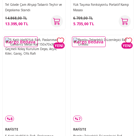
Tel Gövde Çam Ahşap Tabanlı Teşhir ve
Yük Taşıma Fonksiyonlu Portatif Kamp
Depolama Standı
Masası
14.868,00 TL
6.709,00 TL
13.395,00 TL
5.735,00 TL
Kargo Bedava
Kargo Bedava
YENİ
YENİ
%8
%7
RAFİSTE
RAFİSTE