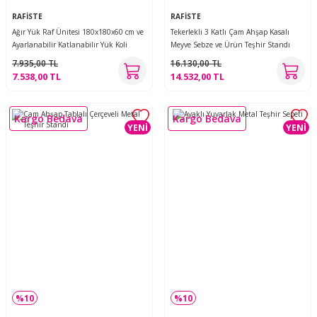
RAFİSTE
RAFİSTE
Ağır Yük Raf Ünitesi 180x180x60 cm ve
Tekerlekli 3 Katlı Çam Ahşap Kasalı
Ayarlanabilir Katlanabilir Yük Koli
Meyve Sebze ve Ürün Teşhir Standı
Taşıma Arabası Dört Tekerlekli 120 Kg
7.935,00 TL
16.130,00 TL
7.538,00 TL
14.532,00 TL
Kargo Bedava
Kargo Bedava
YENİ
YENİ
%10
%10