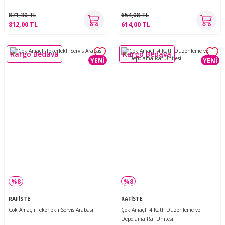
871,30 TL
654,08 TL
812,00 TL
614,00 TL
Kargo Bedava
Kargo Bedava
YENİ
YENİ
%8
%8
RAFİSTE
RAFİSTE
Çok Amaçlı Tekerlekli Servis Arabası
Çok Amaçlı 4 Katlı Düzenleme ve
Depolama Raf Ünitesi