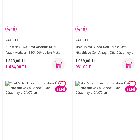
%10
%10
RAFİSTE
RAFİSTE
4 Tekerlekli 60 L Katlanabilir Kılıflı
Mavi Metal Duvar Rafı - Masa Üstü
Pazar Arabası - 360° Dönebilen Metal
Kitaplık ve Çok Amaçlı Ofis Düzenleyici
İskeletli Siyah Alışveriş Arabası
21x70 cm
1.803,00 TL
1.089,00 TL
1.624,00 TL
981,00 TL
YENİ
YENİ