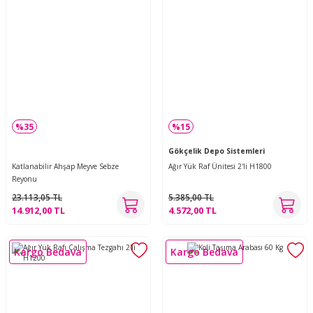
%35
%15
Gökçelik Depo Sistemleri
Katlanabilir Ahşap Meyve Sebze
Ağır Yük Raf Ünitesi 2'li H1800
Reyonu
23.113,05 TL
5.385,00 TL
14.912,00 TL
4.572,00 TL
Kargo Bedava
Kargo Bedava