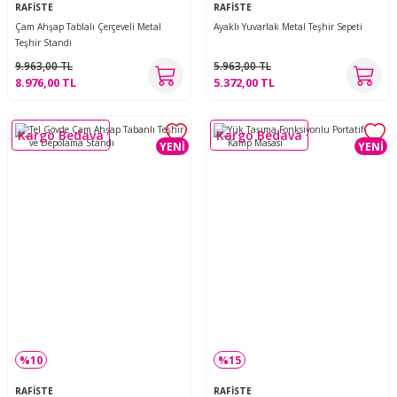
RAFİSTE
RAFİSTE
Çam Ahşap Tablalı Çerçeveli Metal
Ayaklı Yuvarlak Metal Teşhir Sepeti
Teşhir Standı
9.963,00 TL
5.963,00 TL
8.976,00 TL
5.372,00 TL
Kargo Bedava
Kargo Bedava
YENİ
YENİ
%10
%15
RAFİSTE
RAFİSTE