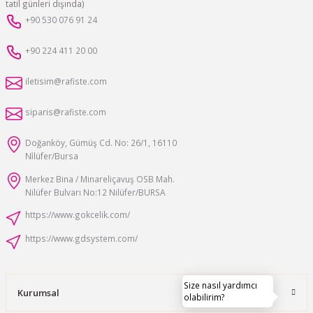
tatil günleri dışında)
+90 530 076 91 24
+90 224 411 20 00
iletisim@rafiste.com
siparis@rafiste.com
Doğanköy, Gümüş Cd. No: 26/1, 16110
Ni̇lüfer/Bursa
Merkez Bina / Minareliçavuş OSB Mah.
Nilüfer Bulvarı No:12 Nilüfer/BURSA
https://www.gokcelik.com/
https://www.gdsystem.com/
Size nasıl yardımcı
Kurumsal
olabilirim?