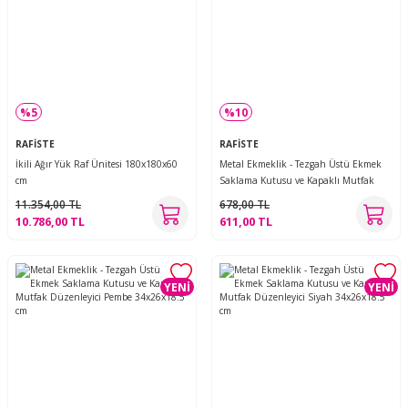
%5
%10
RAFİSTE
RAFİSTE
İkili Ağır Yük Raf Ünitesi 180x180x60
Metal Ekmeklik - Tezgah Üstü Ekmek
cm
Saklama Kutusu ve Kapaklı Mutfak
Düzenleyici Turkuaz 34x26x18.5 cm
11.354,00 TL
678,00 TL
10.786,00 TL
611,00 TL
YENİ
YENİ