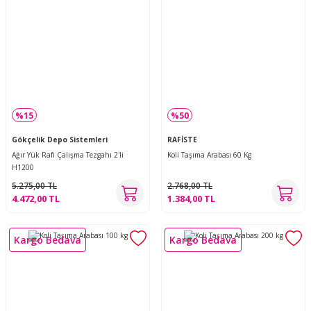
%15
%50
Gökçelik Depo Sistemleri
RAFİSTE
Ağır Yük Rafı Çalışma Tezgahı 2'li
Koli Taşıma Arabası 60 Kg
H1200
5.275,00 TL
2.768,00 TL
4.472,00 TL
1.384,00 TL
Kargo Bedava
Kargo Bedava