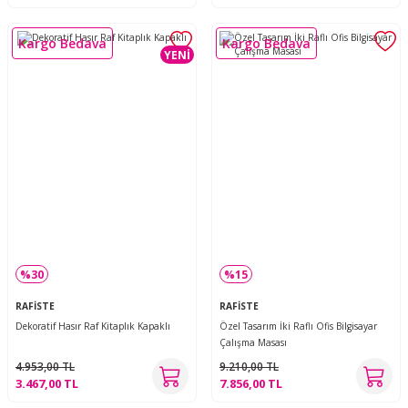
Kargo Bedava
Kargo Bedava
YENİ
%30
%15
RAFİSTE
RAFİSTE
Dekoratif Hasır Raf Kitaplık Kapaklı
Özel Tasarım İki Raflı Ofis Bilgisayar
Çalışma Masası
4.953,00 TL
9.210,00 TL
3.467,00 TL
7.856,00 TL