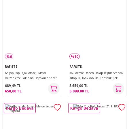
%6
%10
RAFİSTE
RAFİSTE
Ahşap Saplı Çok Amaçlı Metal
360 derece Dönen Dolap Teşhir Standı,
Düzenleme Saklama Depolama Sepeti
Kitaplık, Ayakkabılık, Çantalık Çok
Beyaz
Amaçlı Raf
689,49 TL
5.659,00 TL
650,00 TL
5.099,00 TL
Kargo Bedava
Kargo Bedava