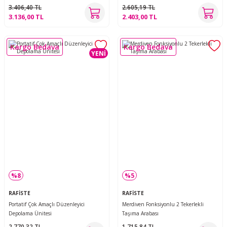
3.406,40 TL
2.605,19 TL
3.136,00 TL
2.403,00 TL
Kargo Bedava
Kargo Bedava
YENİ
%8
%5
RAFİSTE
RAFİSTE
Portatif Çok Amaçlı Düzenleyici
Merdiven Fonksiyonlu 2 Tekerlekli
Depolama Ünitesi
Taşıma Arabası
2.770,32 TL
1.715,84 TL