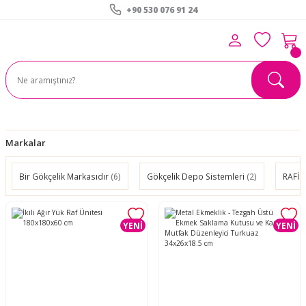
+90 530 076 91 24
Markalar
Bir Gökçelik Markasıdır
(6)
Gökçelik Depo Sistemleri
(2)
RAFİS
YENİ
YENİ