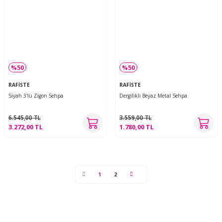
%50
%50
RAFİSTE
RAFİSTE
Siyah 3'lü Zigon Sehpa
Dergilikli Beyaz Metal Sehpa
6.545,00 TL
3.559,00 TL
3.272,00 TL
1.780,00 TL
1
2