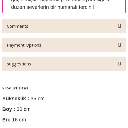
düzen severlerin bir numaralı tercihi!
Comments
Payment Options
Be the first to review this product!
suggestions
Write a comment
Price information, pictures, product descriptions and other
Product sizes
issues that you find inadequate points you can send us
using the suggestion form.
Yükseklik :
35 cm
Thank you for your comments and suggestions.
Boy :
30 cm
The product image is of poor quality, distorted, or cannot
En:
16 cm
be displayed.