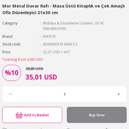
Mor Metal Duvar Rafı - Masa Üstü Kitaplık ve Çok Amaçlı
Ofis Düzenleyici 21x30 cm
Category
Mobilya & Düzenleme Ürünleri
,
EV VE
DEKORASYON
Brand
RAFISTE
Stock code
8D000001914009.1U
Price
32,37 USD + VAT
*starting from 4,68 USD!
38,85 USD
%10
35,01 USD
Add to Basket
Buy Now