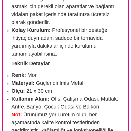
asmak için gerekli olan aparatlar ve bağlantı
vidaları paket içerisinde tarafınıza ücretsiz
olarak gönderilir.
Kolay Kurulum:
Profesyonel bir desteğe
ihtiyaç duymadan, sadece bir tornavida
yardımıyla dakikalar içinde kurulumu
tamamlayabilirsiniz.
Teknik Detaylar
Renk:
Mor
Materyal:
Güçlendirilmiş Metal
Ölçü:
21 x 30 cm
Kullanım Alanı:
Ofis, Çalışma Odası, Mutfak,
Antre
Banyo, Çocuk Odası ve Balkon
,
Not:
Ürünümüz yerli üretim olup, her
aşamasında kalite kontrol testlerinden
geçirilmiştir. Sağlamlığı ve fonksiyonelliği ile