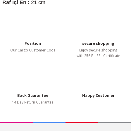
It has incomplete information in the product description.
Raf İçi En :
21 cm
There are errors in the product information.
Product price is more expensive than other sites.
There should be different alternatives similar to this product.
Position
secure shopping
Our Cargo Customer Code
Enjoy secure shopping
with 256 Bit SSL Certificate
Submit
Back Guarantee
Happy Customer
14 Day Return Guarantee