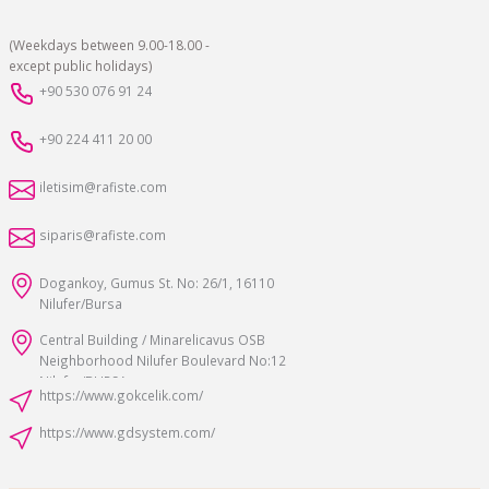
(Weekdays between 9.00-18.00 -
except public holidays)
+90 530 076 91 24
+90 224 411 20 00
iletisim@rafiste.com
siparis@rafiste.com
Dogankoy, Gumus St. No: 26/1, 16110
Nilufer/Bursa
Central Building / Minarelicavus OSB
Neighborhood Nilufer Boulevard No:12
Nilufer/BURSA
https://www.gokcelik.com/
https://www.gdsystem.com/