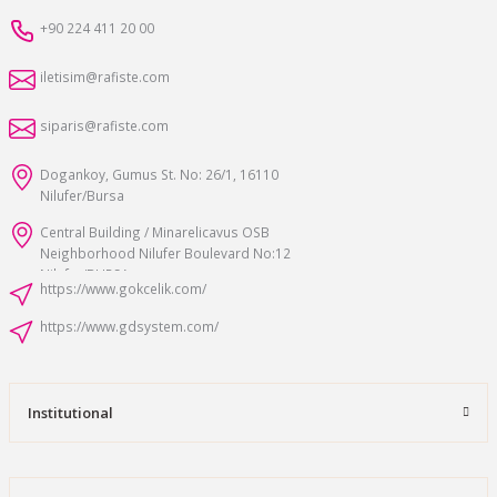
+90 224 411 20 00
iletisim@rafiste.com
siparis@rafiste.com
Dogankoy, Gumus St. No: 26/1, 16110
Nilufer/Bursa
Central Building / Minarelicavus OSB
Neighborhood Nilufer Boulevard No:12
Nilufer/BURSA
https://www.gokcelik.com/
https://www.gdsystem.com/
Institutional