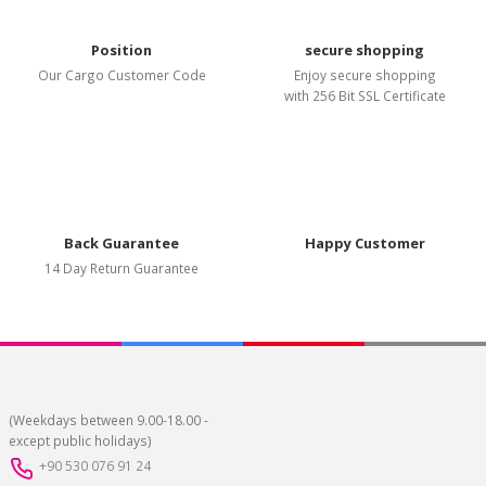
There should be different alternatives similar to this product.
Position
secure shopping
Our Cargo Customer Code
Enjoy secure shopping
with 256 Bit SSL Certificate
Submit
Back Guarantee
Happy Customer
14 Day Return Guarantee
(Weekdays between 9.00-18.00 -
except public holidays)
+90 530 076 91 24