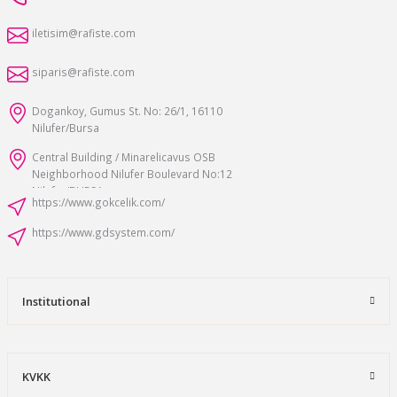
iletisim@rafiste.com
siparis@rafiste.com
Dogankoy, Gumus St. No: 26/1, 16110
Nilufer/Bursa
Central Building / Minarelicavus OSB
Neighborhood Nilufer Boulevard No:12
Nilufer/BURSA
https://www.gokcelik.com/
https://www.gdsystem.com/
Institutional
KVKK