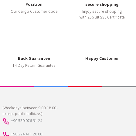
Position
secure shopping
Our Cargo Customer Code
Enjoy secure shopping
with 256 Bit SSL Certificate
Submit
Back Guarantee
Happy Customer
14 Day Return Guarantee
(Weekdays between 9.00-18.00 -
except public holidays)
+90 530 076 91 24
+90 224 411 20 00